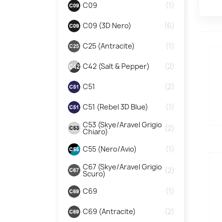
C09
1
C09 (3D Nero)
6
C25 (Antracite)
1
C42 (Salt & Pepper)
2
C51
2
C51 (Rebel 3D Blue)
1
C53 (Skye/Aravel Grigio
2
Chiaro)
C55 (Nero/Avio)
1
C67 (Skye/Aravel Grigio
2
Scuro)
C69
1
C69 (Antracite)
2