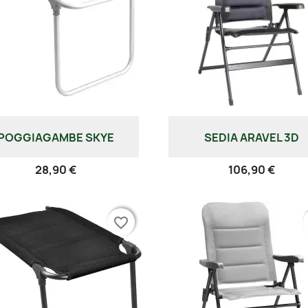
POGGIAGAMBE SKYE
SEDIA ARAVEL 3D
28,90 €
106,90 €
favorite_border
favorite_border