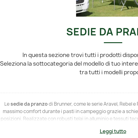
SEDIE DA PR
In questa sezione trovi tutti i prodotti dispo
Seleziona la sottocategoria del modello di tuo inter
tra tutti i modelli prop
Le
sedie da pranzo
di Brunner, come le serie Aravel, Rebel e 
massimo comfort durante i pasti in campeggio grazie a schien
posizioni. Realizzate con robusti telai in alluminio e tessuti tecn
garantiscono resistenza agli agenti atmosferici e una lu
Leggi tutto
completamente pieghevole permette di ridurre l'ingombro al min