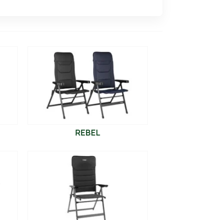
. Queste sedie rappresentano la sintesi
vivere ogni momento conviviale all'aria
REBEL