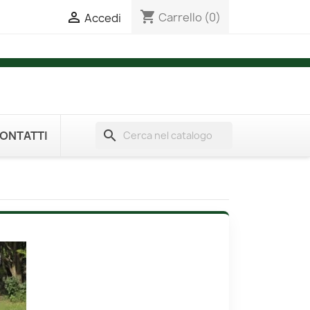
shopping_cart

Carrello
(0)
Accedi
search
ONTATTI