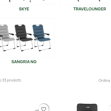
SKYE
TRAVELOUNGER
SANGRIA NG
o 33 prodotti.
Ordina 
favorite_border
favorite_border