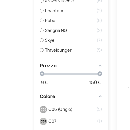
Aravel Vitachic
5
Phantom
2
Rebel
5
Sangria NG
2
Skye
7
Travelounger
5
Prezzo
9
€
150
€
Colore
C06 (Grigio)
5
C07
1