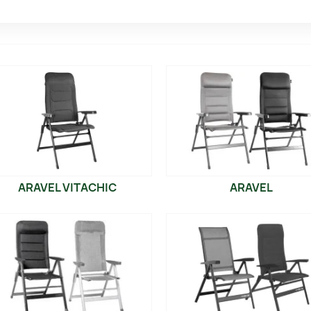
auto senza rinunciare alla stabilità di una seduta domestica
perfetta tra funzionalità outdoor e design curato, ideali per 
aperta in totale relax.
ARAVEL VITACHIC
ARAVEL