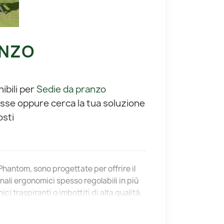
ANZO
nibili per
Sedie da pranzo
esse oppure cerca la tua soluzione
osti
Phantom, sono progettate per offrire il
ali ergonomici spesso regolabili in più
ici traspiranti o imbottiti di alta qualità,
nga durata nel tempo. La struttura
imo, facilitando lo stivaggio in camper o