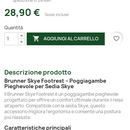
Spedizione in 24/48h
28,90 €
Tasse incluse
Quantità

favorite_border
AGGIUNGI AL CARRELLO
Descrizione prodotto
Brunner Skye Footrest – Poggiagambe
Pieghevole per Sedia Skye
Il Brunner Skye Footrest è un poggiagambe pieghevole
progettato per offrire un comfort ottimale durante il relax
all'aperto. Compatibile con la sedia Skye, questo
accessorio migliora l'ergonomia e consente una postura
più rilassata.
Caratteristiche principali