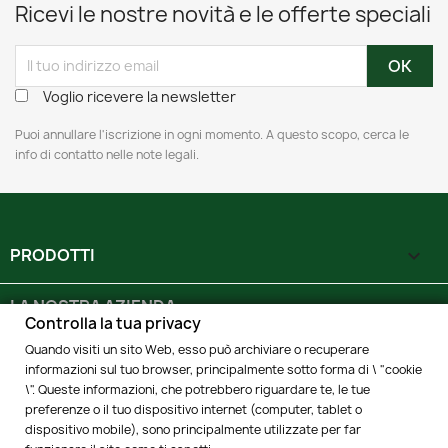
Ricevi le nostre novità e le offerte speciali
1 kg
PESO
Syntex Plus
TESSUTO
Voglio ricevere la newsletter
Puoi annullare l'iscrizione in ogni momento. A questo scopo, cerca le
info di contatto nelle note legali.
PRODOTTI

LA NOSTRA AZIENDA

Controlla la tua privacy
Quando visiti un sito Web, esso può archiviare o recuperare
IL TUO ACCOUNT

informazioni sul tuo browser, principalmente sotto forma di \ "cookie
\". Queste informazioni, che potrebbero riguardare te, le tue
SEDE OPERATIVA
preferenze o il tuo dispositivo internet (computer, tablet o
(SOLO UFFICI)
keyboard_arrow_down
dispositivo mobile), sono principalmente utilizzate per far
Seleziona la variante desiderata
