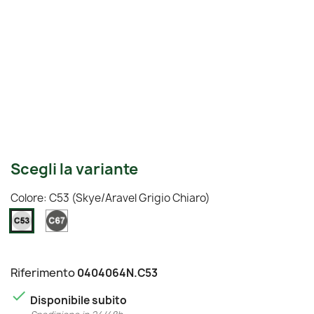
Scegli la variante
Colore: C53 (Skye/Aravel Grigio Chiaro)
C67
C53
(Skye/Aravel
(Skye/Aravel
Grigio
Grigio
Scuro)
Chiaro)
Riferimento
0404064N.C53

Disponibile subito